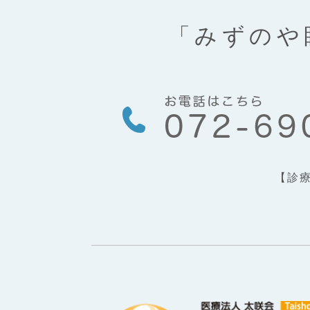
「みずのや
【診