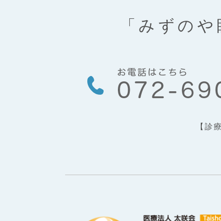
「みずのや
【診