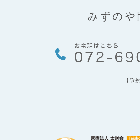
「みずのや
【診