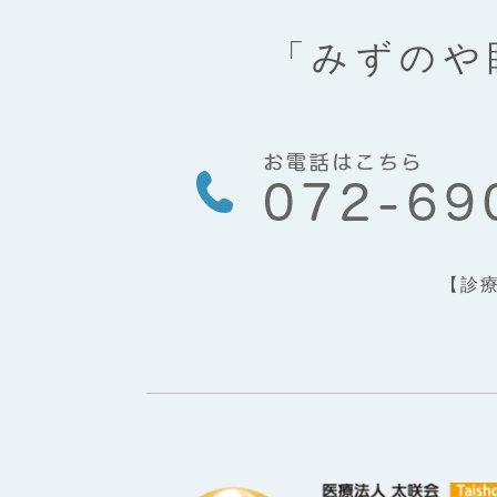
「みずのや
【診