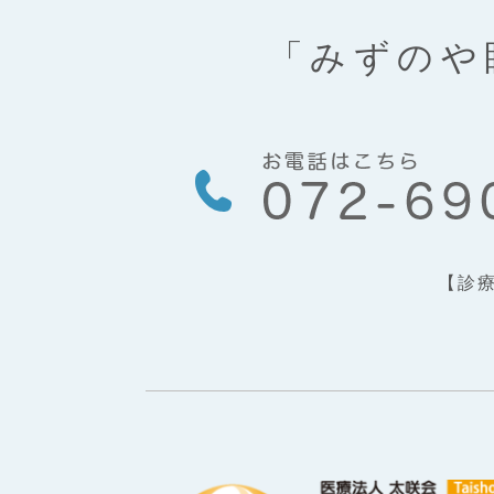
「みずのや
【診