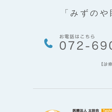
「みずのや
【診