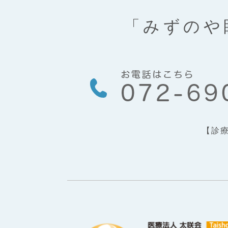
「みずのや
【診